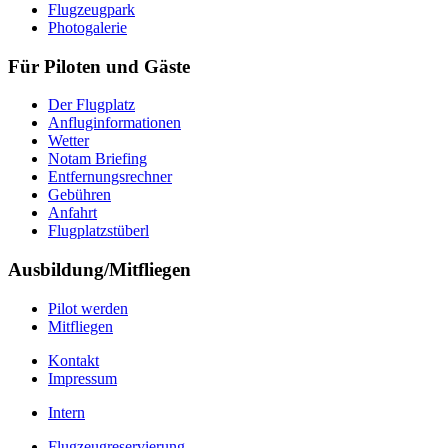
Flugzeugpark
Photogalerie
Für Piloten und Gäste
Der Flugplatz
Anfluginformationen
Wetter
Notam Briefing
Entfernungsrechner
Gebühren
Anfahrt
Flugplatzstüberl
Ausbildung/Mitfliegen
Pilot werden
Mitfliegen
Kontakt
Impressum
Intern
Flugzeugreservierung