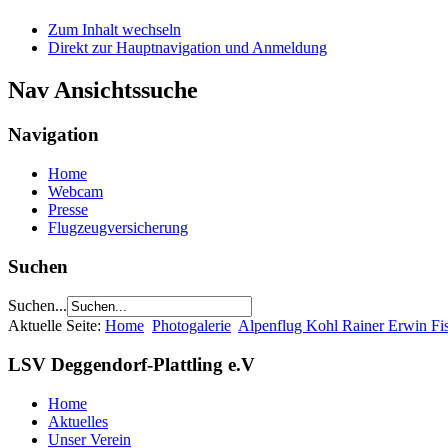
Zum Inhalt wechseln
Direkt zur Hauptnavigation und Anmeldung
Nav Ansichtssuche
Navigation
Home
Webcam
Presse
Flugzeugversicherung
Suchen
Suchen...
Aktuelle Seite:
Home
Photogalerie
Alpenflug Kohl Rainer Erwin Fi
LSV Deggendorf-Plattling e.V
Home
Aktuelles
Unser Verein