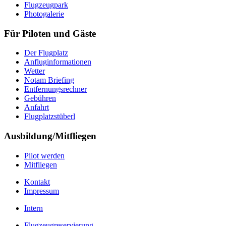
Flugzeugpark
Photogalerie
Für Piloten und Gäste
Der Flugplatz
Anfluginformationen
Wetter
Notam Briefing
Entfernungsrechner
Gebühren
Anfahrt
Flugplatzstüberl
Ausbildung/Mitfliegen
Pilot werden
Mitfliegen
Kontakt
Impressum
Intern
Flugzeugreservierung