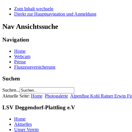
Zum Inhalt wechseln
Direkt zur Hauptnavigation und Anmeldung
Nav Ansichtssuche
Navigation
Home
Webcam
Presse
Flugzeugversicherung
Suchen
Suchen...
Aktuelle Seite:
Home
Photogalerie
Alpenflug Kohl Rainer Erwin Fi
LSV Deggendorf-Plattling e.V
Home
Aktuelles
Unser Verein