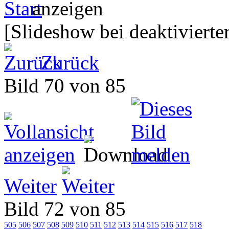
[Slideshow bei deaktivierte
Zurück
Bild 70 von 85
Weiter
Bild 72 von 85
505
506
507
508
509
510
511
512
513
514
515
516
517
518