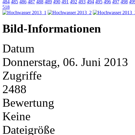
484
485
486
487
488
489
490
491
492
493
494
495
496
497
498
49
518
Bild-Informationen
Datum
Donnerstag, 06. Juni 2013
Zugriffe
2488
Bewertung
Keine
Dateigröße