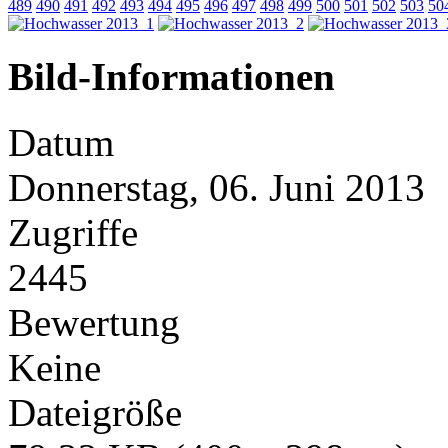
489
490
491
492
493
494
495
496
497
498
499
500
501
502
503
50
Bild-Informationen
Datum
Donnerstag, 06. Juni 2013
Zugriffe
2445
Bewertung
Keine
Dateigröße