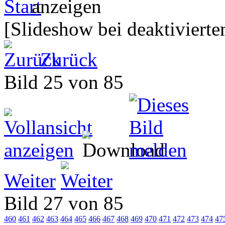
[Slideshow bei deaktivierte
Zurück
Bild 25 von 85
Weiter
Bild 27 von 85
460
461
462
463
464
465
466
467
468
469
470
471
472
473
474
47