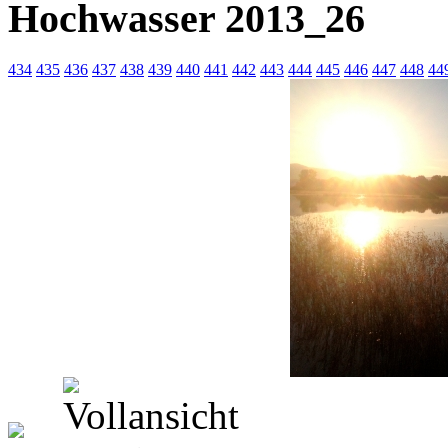
Hochwasser 2013_26
434
435
436
437
438
439
440
441
442
443
444
445
446
447
448
44