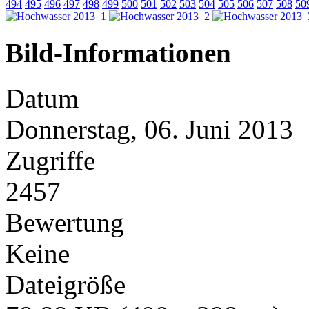
494
495
496
497
498
499
500
501
502
503
504
505
506
507
508
50
Bild-Informationen
Datum
Donnerstag, 06. Juni 2013
Zugriffe
2457
Bewertung
Keine
Dateigröße